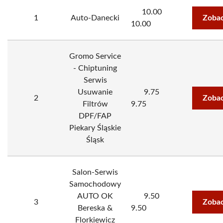
10.00
1
Auto-Danecki
Zobac
10.00
Gromo Service
- Chiptuning
Serwis
Usuwanie
9.75
2
Zobac
Filtrów
9.75
DPF/FAP
Piekary Śląskie
Śląsk
Salon-Serwis
Samochodowy
AUTO OK
9.50
3
Zobac
Bereska &
9.50
Florkiewicz