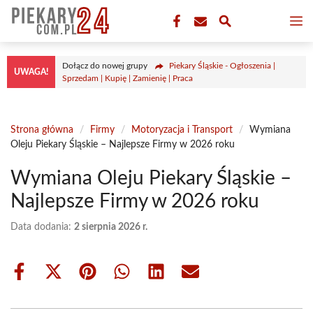
Przejdź
M
do
treści
Dołącz do nowej grupy
Piekary Śląskie - Ogłoszenia |
UWAGA!
Sprzedam | Kupię | Zamienię | Praca
Strona główna
/
Firmy
/
Motoryzacja i Transport
/
Wymiana
Oleju Piekary Śląskie – Najlepsze Firmy w 2026 roku
Wymiana Oleju Piekary Śląskie –
Najlepsze Firmy w 2026 roku
Data dodania:
2 sierpnia 2026 r.
Share
Share
Share
Share
Share
Share
on
on
on
on
on
on
Facebook
X
Pinterest
WhatsApp
LinkedIn
Email
(Twitter)