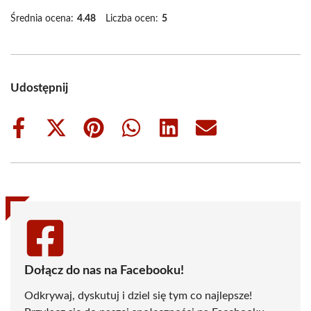
Średnia ocena:
4.48
Liczba ocen:
5
Udostępnij
Share
Share
Share
Share
Share
Share
on
on
on
on
on
on
Facebook
X
Pinterest
WhatsApp
LinkedIn
Email
(Twitter)
Dołącz do nas na Facebooku!
Odkrywaj, dyskutuj i dziel się tym co najlepsze!