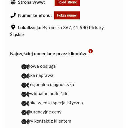
Strona www:
Pokaż stronę
Numer telefonu:
Pokaż numer
Lokalizacja:
Bytomska 367, 41-940 Piekary
Śląskie
Najczęściej doceniane przez klientów:
fachowa obsługa
szybka naprawa
profesjonalna diagnostyka
indywidualne podejście
wysoka wiedza specjalistyczna
konkurencyjne ceny
dobry kontakt z klientem