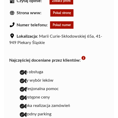
Czytaj opinie:
Zobacz profil
Strona www:
Pokaż stronę
Numer telefonu:
Pokaż numer
Lokalizacja:
Marii Curie-Skłodowskiej 65a, 41-
949 Piekary Śląskie
Najczęściej doceniane przez klientów:
miła obsługa
duży wybór leków
profesjonalna pomoc
przystępne ceny
szybka realizacja zamówień
wygodny parking