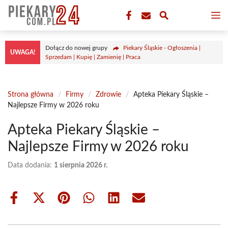
Przejdź
M
do
treści
Dołącz do nowej grupy
Piekary Śląskie - Ogłoszenia |
UWAGA!
Sprzedam | Kupię | Zamienię | Praca
Strona główna
/
Firmy
/
Zdrowie
/
Apteka Piekary Śląskie –
Najlepsze Firmy w 2026 roku
Apteka Piekary Śląskie –
Najlepsze Firmy w 2026 roku
Data dodania:
1 sierpnia 2026 r.
Share
Share
Share
Share
Share
Share
on
on
on
on
on
on
Facebook
X
Pinterest
WhatsApp
LinkedIn
Email
(Twitter)