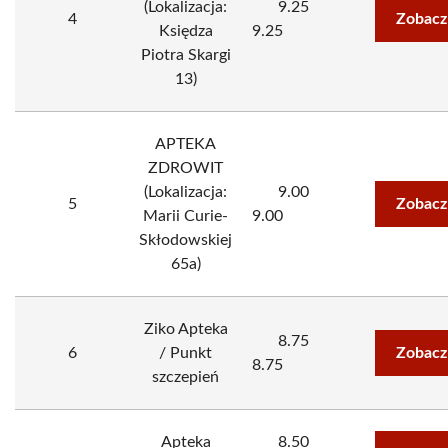
(Lokalizacja:
9.25
4
Zobacz
Księdza
9.25
Piotra Skargi
13)
APTEKA
ZDROWIT
(Lokalizacja:
9.00
5
Zobacz
Marii Curie-
9.00
Skłodowskiej
65a)
Ziko Apteka
8.75
6
/ Punkt
Zobacz
8.75
szczepień
Apteka
8.50