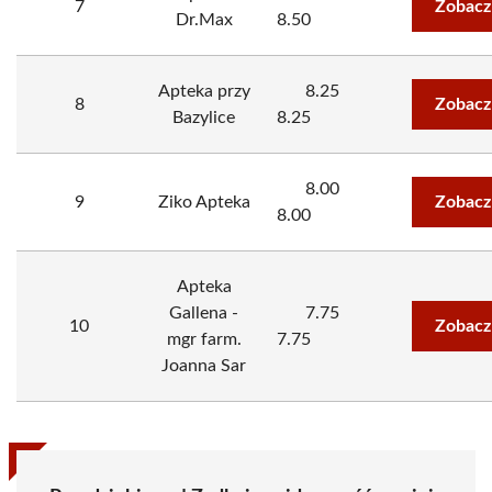
7
Zobacz
Dr.Max
8.50
Apteka przy
8.25
8
Zobacz
Bazylice
8.25
8.00
9
Ziko Apteka
Zobacz
8.00
Apteka
Gallena -
7.75
10
Zobacz
mgr farm.
7.75
Joanna Sar