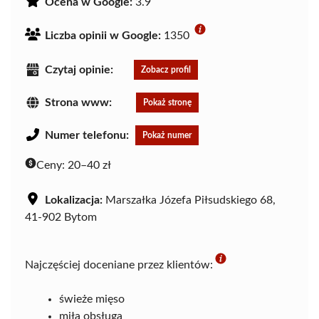
Ocena w Google:
3.9
Liczba opinii w Google:
1350
Czytaj opinie:
Zobacz profil
Strona www:
Pokaż stronę
Numer telefonu:
Pokaż numer
Ceny:
20–40 zł
Lokalizacja:
Marszałka Józefa Piłsudskiego 68,
41-902 Bytom
Najczęściej doceniane przez klientów:
świeże mięso
miła obsługa