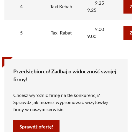
9.25
4
Taxi Kebab
Z
9.25
9.00
5
Taxi Rabat
Z
9.00
Przedsiębiorco! Zadbaj o widoczność swojej
firmy!
Chcesz wyróżnić firmę na tle konkurencji?
Sprawdź jak możesz wypromować wizytówkę
firmy w naszym serwisie.
Sprawdź ofertę!