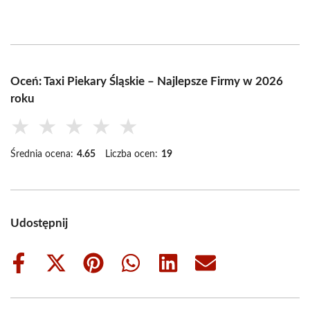
Oceń: Taxi Piekary Śląskie – Najlepsze Firmy w 2026
roku
★
★
★
★
★
Średnia ocena:
4.65
Liczba ocen:
19
Udostępnij
Share
Share
Share
Share
Share
Share
on
on
on
on
on
on
Facebook
X
Pinterest
WhatsApp
LinkedIn
Email
(Twitter)