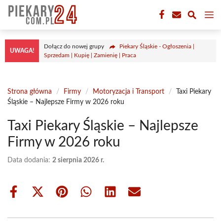
Przejdź
M
do
treści
Dołącz do nowej grupy
Piekary Śląskie - Ogłoszenia |
UWAGA!
Sprzedam | Kupię | Zamienię | Praca
Strona główna
/
Firmy
/
Motoryzacja i Transport
/
Taxi Piekary
Śląskie – Najlepsze Firmy w 2026 roku
Taxi Piekary Śląskie – Najlepsze
Firmy w 2026 roku
Data dodania:
2 sierpnia 2026 r.
Share
Share
Share
Share
Share
Share
on
on
on
on
on
on
Facebook
X
Pinterest
WhatsApp
LinkedIn
Email
(Twitter)