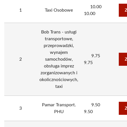
10.00
1
Taxi Osobowe
Z
10.00
Bob Trans - usługi
transportowe,
przeprowadzki,
wynajem
9.75
2
samochodów,
Z
9.75
obsługa imprez
zorganizowanych i
okolicznościowych,
taxi
Pamar Transport.
9.50
3
Z
PHU
9.50