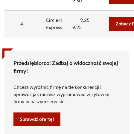
9.50
Circle K
9.25
4
Zobacz 
Express
9.25
Przedsiębiorco! Zadbaj o widoczność swojej
firmy!
Chcesz wyróżnić firmę na tle konkurencji?
Sprawdź jak możesz wypromować wizytówkę
firmy w naszym serwisie.
Sprawdź ofertę!