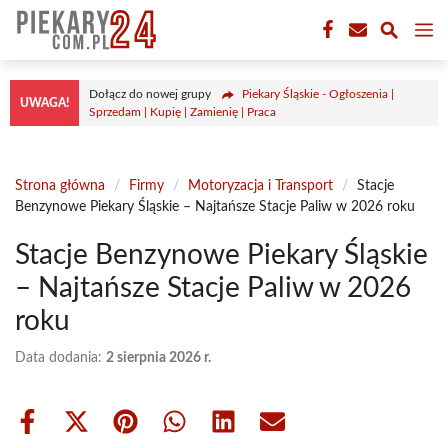
Przejdź
M
do
treści
Dołącz do nowej grupy
Piekary Śląskie - Ogłoszenia |
UWAGA!
Sprzedam | Kupię | Zamienię | Praca
Strona główna
/
Firmy
/
Motoryzacja i Transport
/
Stacje
Benzynowe Piekary Śląskie – Najtańsze Stacje Paliw w 2026 roku
Stacje Benzynowe Piekary Śląskie
– Najtańsze Stacje Paliw w 2026
roku
Data dodania:
2 sierpnia 2026 r.
Share
Share
Share
Share
Share
Share
on
on
on
on
on
on