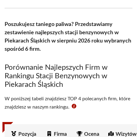
Facebook
X
Pinterest
WhatsApp
LinkedIn
Email
(Twitter)
Poszukujesz taniego paliwa? Przedstawiamy
zestawienie najlepszych stacji benzynowych w
Piekarach Śląskich w sierpniu 2026 roku wybranych
spośród 6 firm.
Porównanie Najlepszych Firm w
Rankingu Stacji Benzynowych w
Piekarach Śląskich
W poniższej tabeli znajdziesz TOP 4 polecanych firm, które
znajdziesz w naszym rankingu.
Pozycja
Firma
Ocena
Wizytów