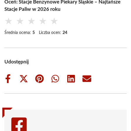
Oceń: Stacje Benzynowe Piekary Śląskie – Najtańsze
Stacje Paliw w 2026 roku
★
★
★
★
★
Średnia ocena:
5
Liczba ocen:
24
Udostępnij
Share
Share
Share
Share
Share
Share
on
on
on
on
on
on
Facebook
X
Pinterest
WhatsApp
LinkedIn
Email
(Twitter)