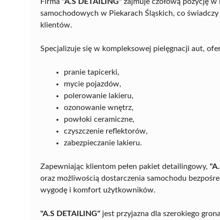
Firma
"A.S DETAILING"
zajmuje czołową pozycję w r
samochodowych w Piekarach Śląskich, co świadczy 
klientów.
Specjalizuje się w kompleksowej pielęgnacji aut, ofe
pranie tapicerki,
mycie pojazdów,
polerowanie lakieru,
ozonowanie wnętrz,
powłoki ceramiczne,
czyszczenie reflektorów,
zabezpieczanie lakieru.
Zapewniając klientom pełen pakiet detailingowy,
"A
oraz możliwością dostarczenia samochodu bezpośred
wygodę i komfort użytkowników.
"A.S DETAILING"
jest przyjazna dla szerokiego gro