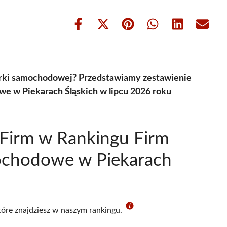
Share
Share
Share
Share
Share
Share
on
on
on
on
on
on
Facebook
X
Pinterest
WhatsApp
LinkedIn
Email
(Twitter)
cerki samochodowej? Przedstawiamy zestawienie
we w Piekarach Śląskich w lipcu 2026 roku
Firm w Rankingu Firm
mochodowe w Piekarach
które znajdziesz w naszym rankingu.