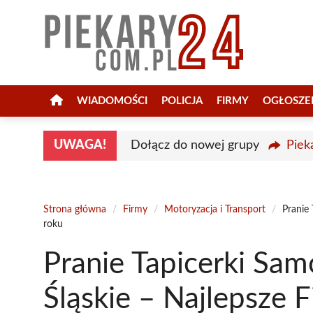
Przejdź
do
treści
WIADOMOŚCI
POLICJA
FIRMY
OGŁOSZE
UWAGA!
Dołącz do nowej grupy
Piek
Strona główna
/
Firmy
/
Motoryzacja i Transport
/
Pranie
roku
Pranie Tapicerki Sa
Śląskie – Najlepsze 