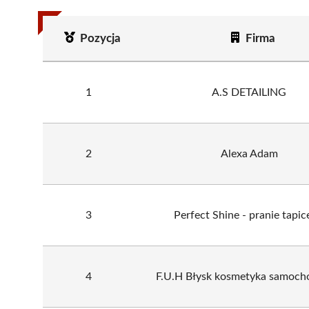
Pozycja
Firma
1
A.S DETAILING
2
Alexa Adam
3
Perfect Shine - pranie tapic
4
F.U.H Błysk kosmetyka samoc