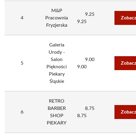
M&P
9.25
4
Pracownia
Zobacz
9.25
Fryzjerska
Galeria
Urody -
Salon
9.00
5
Zobacz
Piękności
9.00
Piekary
Śląskie
RETRO
BARBER
8.75
6
Zobacz
SHOP
8.75
PIEKARY