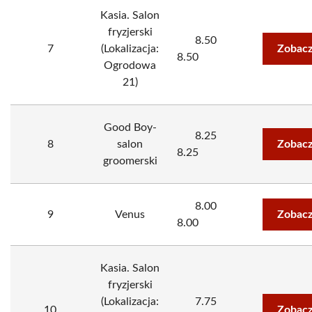
Kasia. Salon
fryzjerski
8.50
7
(Lokalizacja:
Zobacz
8.50
Ogrodowa
21)
Good Boy-
8.25
8
salon
Zobacz
8.25
groomerski
8.00
9
Venus
Zobacz
8.00
Kasia. Salon
fryzjerski
(Lokalizacja:
7.75
10
Zobacz