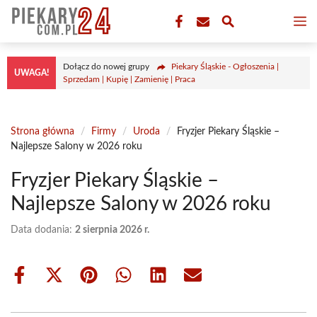
Przejdź
M
do
treści
Dołącz do nowej grupy
Piekary Śląskie - Ogłoszenia |
UWAGA!
Sprzedam | Kupię | Zamienię | Praca
Strona główna
/
Firmy
/
Uroda
/
Fryzjer Piekary Śląskie –
Najlepsze Salony w 2026 roku
Fryzjer Piekary Śląskie –
Najlepsze Salony w 2026 roku
Data dodania:
2 sierpnia 2026 r.
Share
Share
Share
Share
Share
Share
on
on
on
on
on
on
Facebook
X
Pinterest
WhatsApp
LinkedIn
Email
(Twitter)