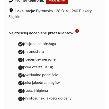
Numer telefonu:
Pokaż numer
Lokalizacja:
Bytomska 128 B, 41-940 Piekary
Śląskie
Najczęściej doceniane przez klientów:
profesjonalna obsługa
miła atmosfera
kompetentny personel
szeroka oferta usług
indywidualne podejście
wysoka jakość zabiegów
czystość i higiena
dobry stosunek jakości do ceny