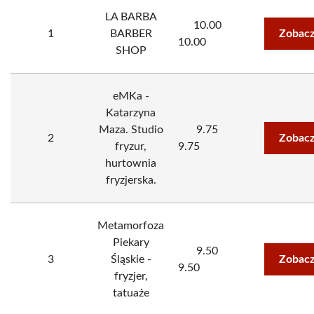
LA BARBA
10.00
1
BARBER
Zobacz
10.00
SHOP
eMKa -
Katarzyna
Maza. Studio
9.75
2
Zobacz
fryzur,
9.75
hurtownia
fryzjerska.
Metamorfoza
Piekary
9.50
3
Śląskie -
Zobacz
9.50
fryzjer,
tatuaże