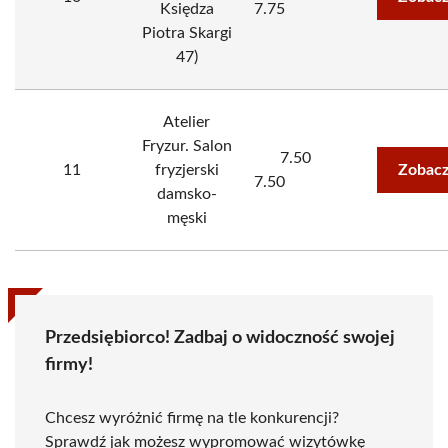
Księdza
7.75
Piotra Skargi
47)
Atelier
Fryzur. Salon
7.50
11
fryzjerski
Zobacz
7.50
damsko-
męski
Przedsiębiorco! Zadbaj o widoczność swojej
firmy!
Chcesz wyróżnić firmę na tle konkurencji?
Sprawdź jak możesz wypromować wizytówkę