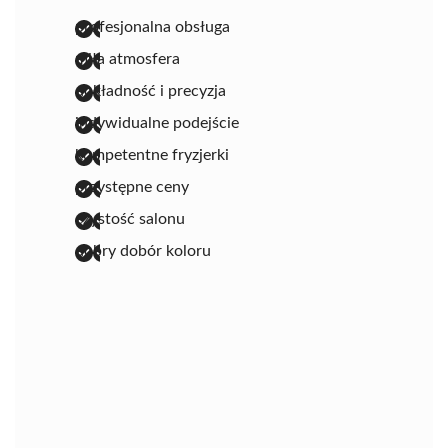
profesjonalna obsługa
miła atmosfera
dokładność i precyzja
indywidualne podejście
kompetentne fryzjerki
przystępne ceny
czystość salonu
dobry dobór koloru