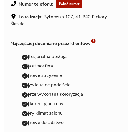
Numer telefonu:
Pokaż numer
Lokalizacja:
Bytomska 127, 41-940 Piekary
Śląskie
Najczęściej doceniane przez klientów:
profesjonalna obsługa
miła atmosfera
fachowe strzyżenie
indywidualne podejście
dobrze wykonana koloryzacja
konkurencyjne ceny
dobry klimat salonu
fachowe doradztwo