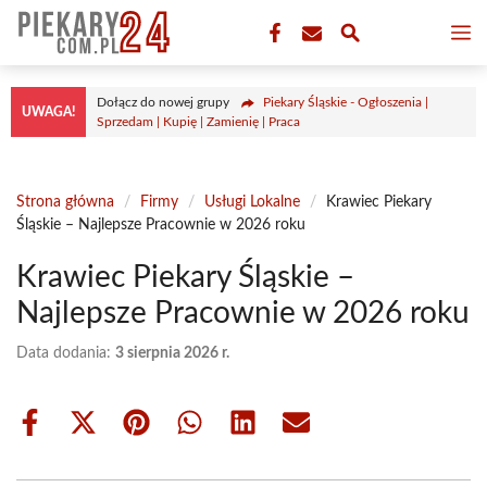
Przejdź
M
do
treści
Dołącz do nowej grupy
Piekary Śląskie - Ogłoszenia |
UWAGA!
Sprzedam | Kupię | Zamienię | Praca
Strona główna
/
Firmy
/
Usługi Lokalne
/
Krawiec Piekary
Śląskie – Najlepsze Pracownie w 2026 roku
Krawiec Piekary Śląskie –
Najlepsze Pracownie w 2026 roku
Data dodania:
3 sierpnia 2026 r.
Share
Share
Share
Share
Share
Share
on
on
on
on
on
on
Facebook
X
Pinterest
WhatsApp
LinkedIn
Email
(Twitter)