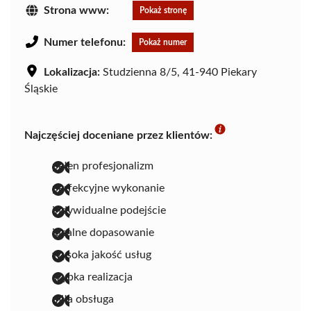
Strona www:
Pokaż stronę
Numer telefonu:
Pokaż numer
Lokalizacja:
Studzienna 8/5, 41-940 Piekary
Śląskie
Najczęściej doceniane przez klientów:
pełen profesjonalizm
perfekcyjne wykonanie
indywidualne podejście
idealne dopasowanie
wysoka jakość usług
szybka realizacja
miła obsługa