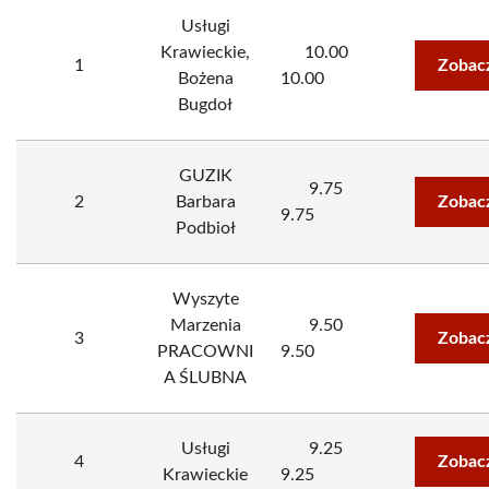
Usługi
Krawieckie,
10.00
1
Zobac
Bożena
10.00
Bugdoł
GUZIK
9.75
2
Barbara
Zobac
9.75
Podbioł
Wyszyte
Marzenia
9.50
3
Zobac
PRACOWNI
9.50
A ŚLUBNA
Usługi
9.25
4
Zobac
Krawieckie
9.25