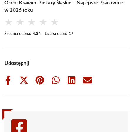
Oceń: Krawiec Piekary Śląskie – Najlepsze Pracownie
w 2026 roku
★
★
★
★
★
Średnia ocena:
4.84
Liczba ocen:
17
Udostępnij
Share
Share
Share
Share
Share
Share
on
on
on
on
on
on
Facebook
X
Pinterest
WhatsApp
LinkedIn
Email
(Twitter)