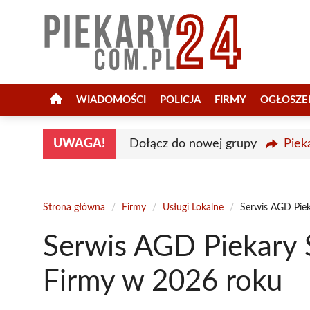
Przejdź
do
treści
WIADOMOŚCI
POLICJA
FIRMY
OGŁOSZE
UWAGA!
Dołącz do nowej grupy
Piek
Strona główna
/
Firmy
/
Usługi Lokalne
/
Serwis AGD Piek
Serwis AGD Piekary Ś
Firmy w 2026 roku