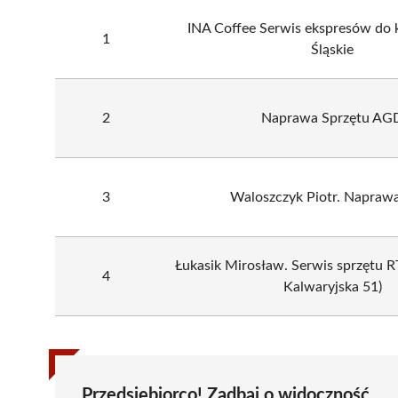
INA Coffee Serwis ekspresów do 
1
Śląskie
2
Naprawa Sprzętu AG
3
Waloszczyk Piotr. Napra
Łukasik Mirosław. Serwis sprzętu RT
4
Kalwaryjska 51)
Przedsiębiorco! Zadbaj o widoczność