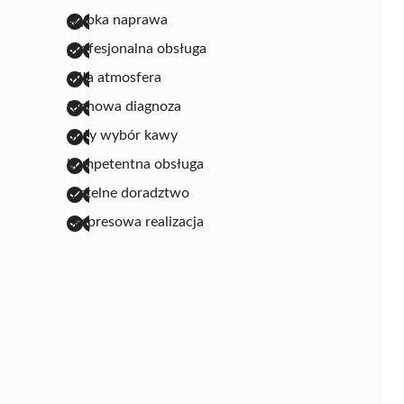
szybka naprawa
profesjonalna obsługa
miła atmosfera
fachowa diagnoza
duży wybór kawy
kompetentna obsługa
rzetelne doradztwo
ekspresowa realizacja