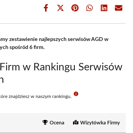
Share
Share
Share
Share
Share
Share
on
on
on
on
on
on
Facebook
X
Pinterest
WhatsApp
LinkedIn
Email
(Twitter)
amy zestawienie najlepszych serwisów AGD w
ych spośród 6 firm.
 Firm w Rankingu Serwisów
h
które znajdziesz w naszym rankingu.
Ocena
Wizytówka Firmy