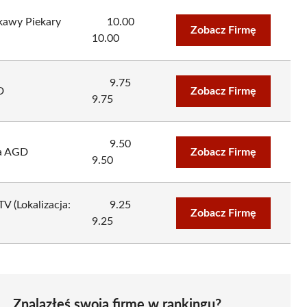
kawy Piekary
10.00
Zobacz Firmę
10.00
9.75
D
Zobacz Firmę
9.75
9.50
wa AGD
Zobacz Firmę
9.50
V (Lokalizacja:
9.25
Zobacz Firmę
9.25
Znalazłeś swoją firmę w rankingu?