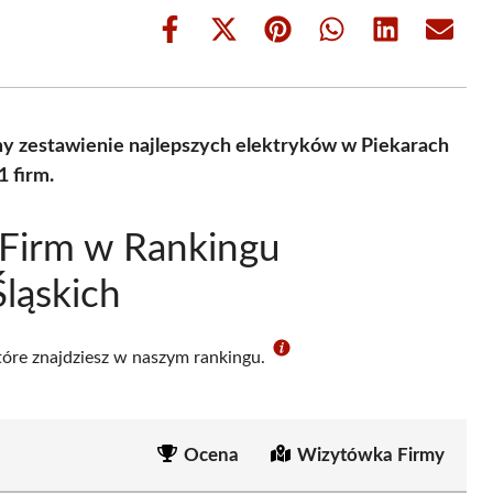
Share
Share
Share
Share
Share
Share
on
on
on
on
on
on
Facebook
X
Pinterest
WhatsApp
LinkedIn
Email
(Twitter)
y zestawienie najlepszych elektryków w Piekarach
 firm.
 Firm w Rankingu
ląskich
które znajdziesz w naszym rankingu.
Ocena
Wizytówka Firmy