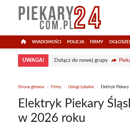
Przejdź
do
treści
WIADOMOŚCI
POLICJA
FIRMY
OGŁOSZE
UWAGA!
Dołącz do nowej grupy
Piek
Strona główna
/
Firmy
/
Usługi Lokalne
/
Elektryk Piekary
Elektryk Piekary Śląs
w 2026 roku