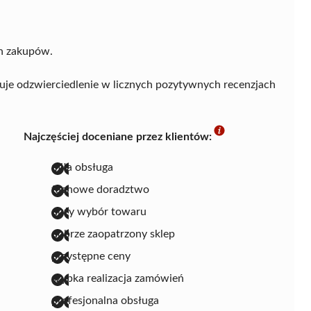
ch zakupów.
duje odzwierciedlenie w licznych pozytywnych recenzjach
Najczęściej doceniane przez klientów:
miła obsługa
fachowe doradztwo
duży wybór towaru
dobrze zaopatrzony sklep
przystępne ceny
szybka realizacja zamówień
profesjonalna obsługa