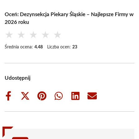
Oceń: Dezynsekcja Piekary Śląskie – Najlepsze Firmy w
2026 roku
★
★
★
★
★
Średnia ocena:
4.48
Liczba ocen:
23
Udostępnij
Share
Share
Share
Share
Share
Share
on
on
on
on
on
on
Facebook
X
Pinterest
WhatsApp
LinkedIn
Email
(Twitter)