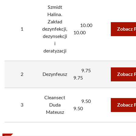
Szmidt
Halina.
Zakład
10.00
1
dezynfekcji,
Zobacz 
10.00
dezynsekcji
i
deratyzacji
9.75
2
Dezynfeusz
Zobacz 
9.75
Cleansect
9.50
3
Duda
Zobacz 
9.50
Mateusz