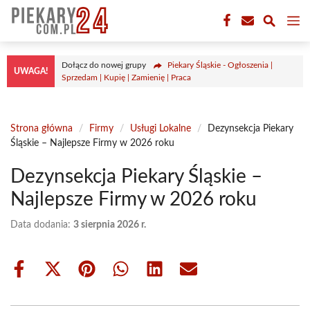
Przejdź
M
do
treści
Dołącz do nowej grupy
Piekary Śląskie - Ogłoszenia |
UWAGA!
Sprzedam | Kupię | Zamienię | Praca
Strona główna
/
Firmy
/
Usługi Lokalne
/
Dezynsekcja Piekary
Śląskie – Najlepsze Firmy w 2026 roku
Dezynsekcja Piekary Śląskie –
Najlepsze Firmy w 2026 roku
Data dodania:
3 sierpnia 2026 r.
Share
Share
Share
Share
Share
Share
on
on
on
on
on
on
Facebook
X
Pinterest
WhatsApp
LinkedIn
Email
(Twitter)