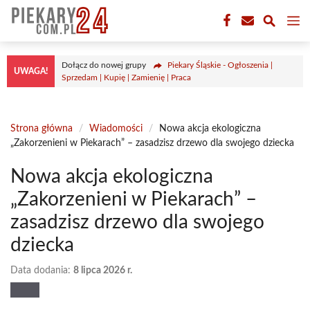
Przejdź
M
do
treści
Dołącz do nowej grupy
Piekary Śląskie - Ogłoszenia |
UWAGA!
Sprzedam | Kupię | Zamienię | Praca
Strona główna
/
Wiadomości
/
Nowa akcja ekologiczna
„Zakorzenieni w Piekarach” – zasadzisz drzewo dla swojego dziecka
Nowa akcja ekologiczna
„Zakorzenieni w Piekarach” –
zasadzisz drzewo dla swojego
dziecka
Data dodania:
8 lipca 2026 r.