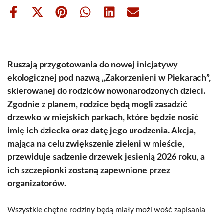
Share
Share
Share
Share
Share
Share
on
on
on
on
on
on
Facebook
X
Pinterest
WhatsApp
LinkedIn
Email
(Twitter)
Ruszają przygotowania do nowej inicjatywy
ekologicznej pod nazwą „Zakorzenieni w Piekarach”,
skierowanej do rodziców nowonarodzonych dzieci.
Zgodnie z planem, rodzice będą mogli zasadzić
drzewko w miejskich parkach, które będzie nosić
imię ich dziecka oraz datę jego urodzenia. Akcja,
mająca na celu zwiększenie zieleni w mieście,
przewiduje sadzenie drzewek jesienią 2026 roku, a
ich szczepionki zostaną zapewnione przez
organizatorów.
Wszystkie chętne rodziny będą miały możliwość zapisania