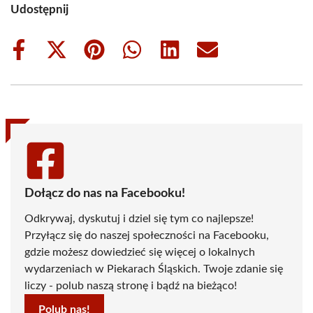
Udostępnij
Share
Share
Share
Share
Share
Share
on
on
on
on
on
on
Facebook
X
Pinterest
WhatsApp
LinkedIn
Email
(Twitter)
Dołącz do nas na Facebooku!
Odkrywaj, dyskutuj i dziel się tym co najlepsze!
Przyłącz się do naszej społeczności na Facebooku,
gdzie możesz dowiedzieć się więcej o lokalnych
wydarzeniach w Piekarach Śląskich. Twoje zdanie się
liczy - polub naszą stronę i bądź na bieżąco!
Polub nas!