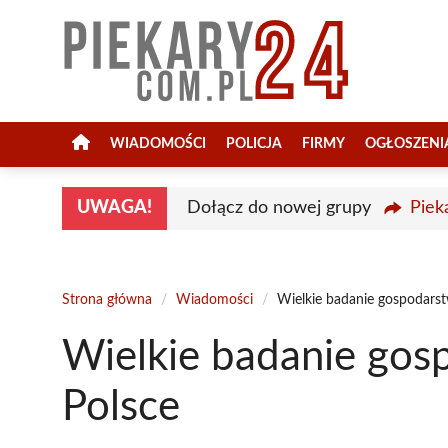
Przejdź
do
treści
WIADOMOŚCI
POLICJA
FIRMY
OGŁOSZENI
UWAGA!
Dołącz do nowej grupy
Piek
Strona główna
/
Wiadomości
/
Wielkie badanie gospodarst
Wielkie badanie gos
Polsce