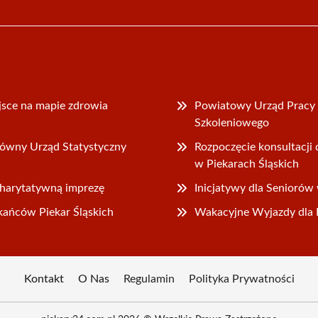
jsce na mapie zdrowia
Powiatowy Urząd Pracy 
Szkoleniowego
łówny Urząd Statystyczny
Rozpoczęcie konsultacj
w Piekarach Śląskich
charytatywną imprezę
Inicjatywy dla Seniorów 
kańców Piekar Śląskich
Wakacyjne Wyjazdy dla D
Kontakt
O Nas
Regulamin
Polityka Prywatności