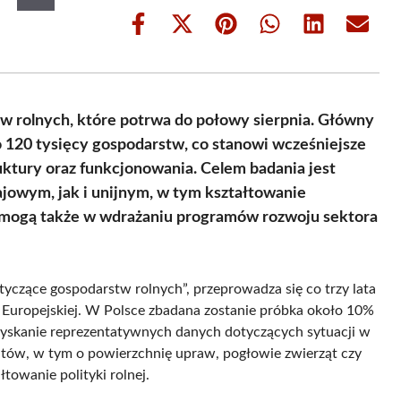
Share
Share
Share
Share
Share
Share
on
on
on
on
on
on
Facebook
X
Pinterest
WhatsApp
LinkedIn
Email
(Twitter)
w rolnych, które potrwa do połowy sierpnia. Główny
o 120 tysięcy gospodarstw, co stanowi wcześniejsze
uktury oraz funkcjonowania. Celem badania jest
ajowym, jak i unijnym, w tym kształtowanie
pomogą także w wdrażaniu programów rozwoju sektora
tyczące gospodarstw rolnych”, przeprowadza się co trzy lata
Europejskiej. W Polsce zbadana zostanie próbka około 10%
zyskanie reprezentatywnych danych dotyczących sytuacji w
ematów, w tym o powierzchnię upraw, pogłowie zwierząt czy
owanie polityki rolnej.