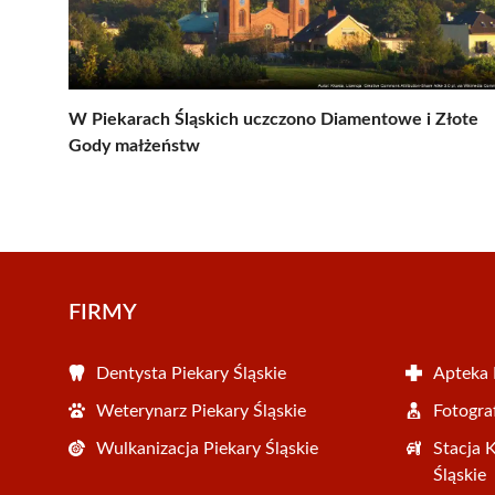
W Piekarach Śląskich uczczono Diamentowe i Złote
Gody małżeństw
FIRMY
Dentysta Piekary Śląskie
Apteka 
Weterynarz Piekary Śląskie
Fotograf
Wulkanizacja Piekary Śląskie
Stacja 
Śląskie