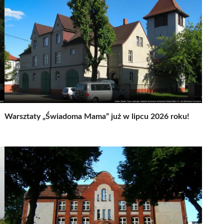
Warsztaty „Świadoma Mama” już w lipcu 2026 roku!