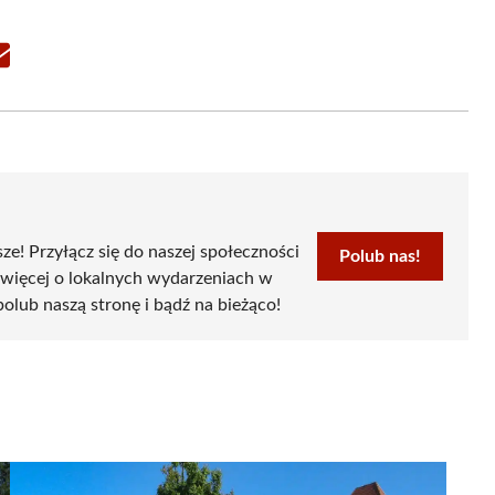
Share
on
Email
sze! Przyłącz się do naszej społeczności
Polub nas!
 więcej o lokalnych wydarzeniach w
 polub naszą stronę i bądź na bieżąco!