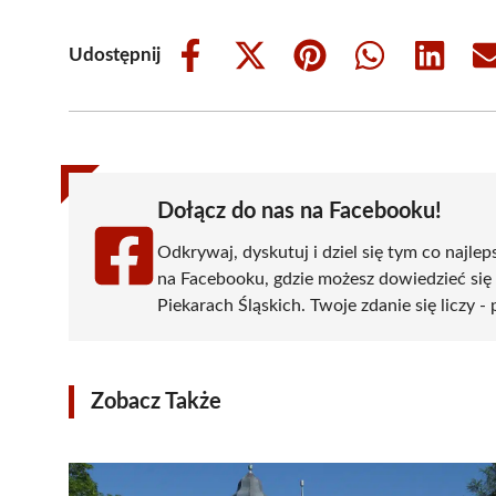
Udostępnij
Share
Share
Share
Share
Share
on
on
on
on
on
Facebook
X
Pinterest
WhatsApp
LinkedIn
(Twitter)
Dołącz do nas na Facebooku!
Odkrywaj, dyskutuj i dziel się tym co najlep
na Facebooku, gdzie możesz dowiedzieć się
Piekarach Śląskich. Twoje zdanie się liczy -
Zobacz Także