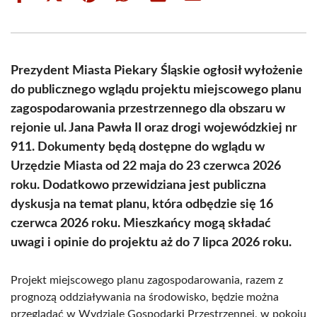
on
on
on
on
on
on
Facebook
X
Pinterest
WhatsApp
LinkedIn
Email
(Twitter)
Prezydent Miasta Piekary Śląskie ogłosił wyłożenie
do publicznego wglądu projektu miejscowego planu
zagospodarowania przestrzennego dla obszaru w
rejonie ul. Jana Pawła II oraz drogi wojewódzkiej nr
911. Dokumenty będą dostępne do wglądu w
Urzędzie Miasta od 22 maja do 23 czerwca 2026
roku. Dodatkowo przewidziana jest publiczna
dyskusja na temat planu, która odbędzie się 16
czerwca 2026 roku. Mieszkańcy mogą składać
uwagi i opinie do projektu aż do 7 lipca 2026 roku.
Projekt miejscowego planu zagospodarowania, razem z
prognozą oddziaływania na środowisko, będzie można
przeglądać w Wydziale Gospodarki Przestrzennej, w pokoju