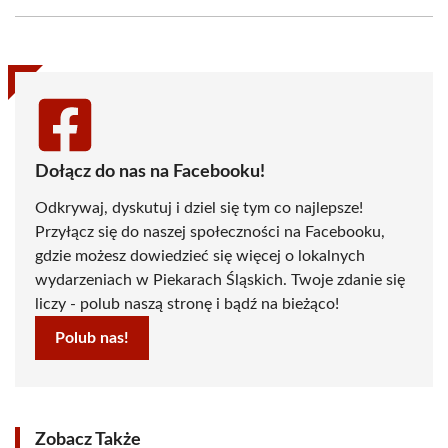
Facebook
X
Pinterest
WhatsApp
LinkedIn
Email
(Twitter)
Dołącz do nas na Facebooku!
Odkrywaj, dyskutuj i dziel się tym co najlepsze!
Przyłącz się do naszej społeczności na Facebooku,
gdzie możesz dowiedzieć się więcej o lokalnych
wydarzeniach w Piekarach Śląskich. Twoje zdanie się
liczy - polub naszą stronę i bądź na bieżąco!
Polub nas!
Zobacz Także