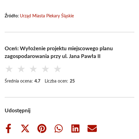
Źródło:
Urząd Miasta Piekary Śląskie
Oceń: Wyłożenie projektu miejscowego planu
zagospodarowania przy ul. Jana Pawła II
★
★
★
★
★
Średnia ocena:
4.7
Liczba ocen:
25
Udostępnij
Share
Share
Share
Share
Share
Share
on
on
on
on
on
on