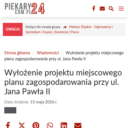
Przejdź
M
do
treści
Dołącz do nowej grupy
Piekary Śląskie - Ogłoszenia |
UWAGA!
Sprzedam | Kupię | Zamienię | Praca
Strona główna
/
Wiadomości
/
Wyłożenie projektu miejscowego
planu zagospodarowania przy ul. Jana Pawła II
Wyłożenie projektu miejscowego
planu zagospodarowania przy ul.
Jana Pawła II
Data dodania:
15 maja 2026 r.
Share
Share
Share
Share
Share
Share