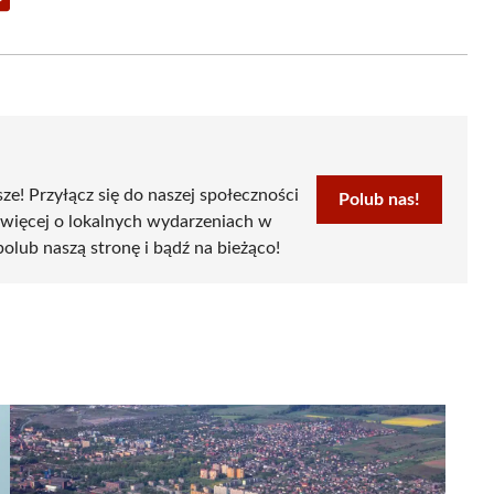
Share
on
Email
sze! Przyłącz się do naszej społeczności
Polub nas!
 więcej o lokalnych wydarzeniach w
 polub naszą stronę i bądź na bieżąco!