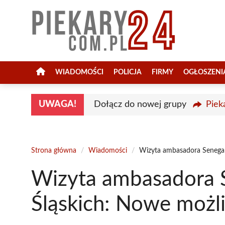
Przejdź
do
treści
WIADOMOŚCI
POLICJA
FIRMY
OGŁOSZENI
UWAGA!
Dołącz do nowej grupy
Piek
Strona główna
/
Wiadomości
/
Wizyta ambasadora Senegal
Wizyta ambasadora 
Śląskich: Nowe możl