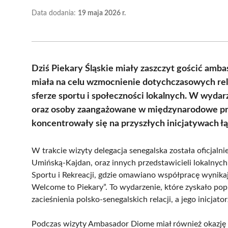
Data dodania:
19 maja 2026 r.
Dziś Piekary Śląskie miały zaszczyt gościć am
miała na celu wzmocnienie dotychczasowych rela
sferze sportu i społeczności lokalnych. W wydar
oraz osoby zaangażowane w międzynarodowe pr
koncentrowały się na przyszłych inicjatywach ł
W trakcie wizyty delegacja senegalska została oficjaln
Umińską-Kajdan, oraz innych przedstawicieli lokalnych
Sportu i Rekreacji, gdzie omawiano współpracę wynikaj
Welcome to Piekary”. To wydarzenie, które zyskało p
zacieśnienia polsko-senegalskich relacji, a jego inicjat
Podczas wizyty Ambasador Diome miał również okazję z