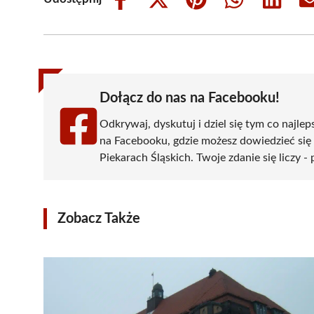
Share
Share
Share
Share
Share
on
on
on
on
on
Facebook
X
Pinterest
WhatsApp
LinkedIn
(Twitter)
Dołącz do nas na Facebooku!
Odkrywaj, dyskutuj i dziel się tym co najlep
na Facebooku, gdzie możesz dowiedzieć się
Piekarach Śląskich. Twoje zdanie się liczy -
Zobacz Także