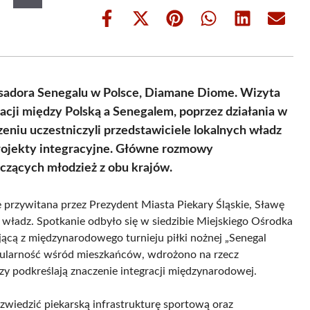
Share
Share
Share
Share
Share
Share
on
on
on
on
on
on
Facebook
X
Pinterest
WhatsApp
LinkedIn
Email
(Twitter)
basadora Senegalu w Polsce, Diamane Diome. Wizyta
cji między Polską a Senegalem, poprzez działania w
zeniu uczestniczyli przedstawiciele lokalnych władz
ojekty integracyjne. Główne rozmowy
ączących młodzież z obu krajów.
ie przywitana przez Prezydent Miasta Piekary Śląskie, Sławę
 władz. Spotkanie odbyło się w siedzibie Miejskiego Ośrodka
ącą z międzynarodowego turnieju piłki nożnej „Senegal
opularność wśród mieszkańców, wdrożono na rzecz
orzy podkreślają znaczenie integracji międzynarodowej.
wiedzić piekarską infrastrukturę sportową oraz