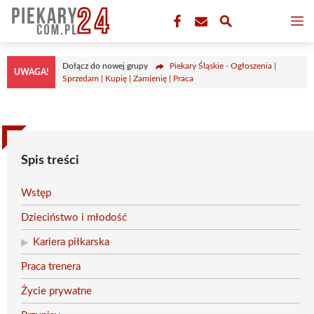
Przejdź
M
do
treści
Dołącz do nowej grupy
Piekary Śląskie - Ogłoszenia |
UWAGA!
Sprzedam | Kupię | Zamienię | Praca
Spis treści
Wstęp
Dzieciństwo i młodość
Kariera piłkarska
Praca trenera
Życie prywatne