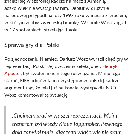
znalazł się w szerokiej kadrze na mecz z Armenią,
aczkolwiek nie wystąpił w nim. Debiut w drużynie
narodowej przypadł na luty 1997 roku w meczu z Izraelem,
w którym zdobył zwycięską bramkę. W sumie Wosz zagrał
w 17 spotkaniach, strzelając 1 gola.
Sprawa gry dla Polski
Po zjednoczeniu Niemiec, Dariusz Wosz wyraził chęć gry w
reprezentacji Polski. Jej ówczesny selekcjoner,
Henryk
Apostel
, był zwolennikiem tego rozwiązania. Mimo jego
starań, FIFA odmówiła mu występów w polskiej kadrze,
argumentując, że miał już na koncie występy dla NRD.
Wosz komentował tę sytuację:
„Chciałem grać w waszej reprezentacji. Moim
trenerem był wtedy Klaus Toppmöller. Pewnego
dnia zapytał mnie, dlaczego właściwie nie gram