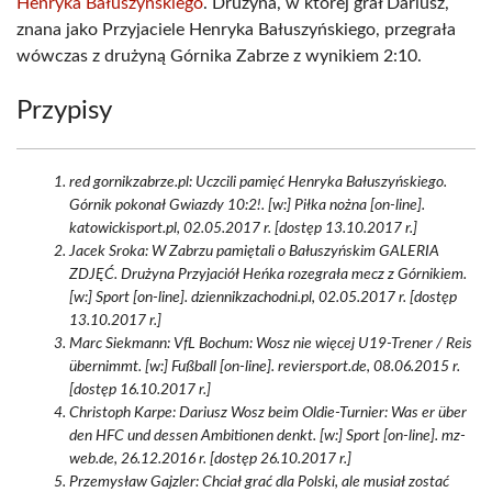
Henryka Bałuszyńskiego
. Drużyna, w której grał Dariusz,
znana jako Przyjaciele Henryka Bałuszyńskiego, przegrała
wówczas z drużyną Górnika Zabrze z wynikiem 2:10.
Przypisy
red gornikzabrze.pl: Uczcili pamięć Henryka Bałuszyńskiego.
Górnik pokonał Gwiazdy 10:2!. [w:] Piłka nożna [on-line].
katowickisport.pl, 02.05.2017 r. [dostęp 13.10.2017 r.]
Jacek Sroka: W Zabrzu pamiętali o Bałuszyńskim GALERIA
ZDJĘĆ. Drużyna Przyjaciół Heńka rozegrała mecz z Górnikiem.
[w:] Sport [on-line]. dziennikzachodni.pl, 02.05.2017 r. [dostęp
13.10.2017 r.]
Marc Siekmann: VfL Bochum: Wosz nie więcej U19-Trener / Reis
übernimmt. [w:] Fußball [on-line]. reviersport.de, 08.06.2015 r.
[dostęp 16.10.2017 r.]
Christoph Karpe: Dariusz Wosz beim Oldie-Turnier: Was er über
den HFC und dessen Ambitionen denkt. [w:] Sport [on-line]. mz-
web.de, 26.12.2016 r. [dostęp 26.10.2017 r.]
Przemysław Gajzler: Chciał grać dla Polski, ale musiał zostać