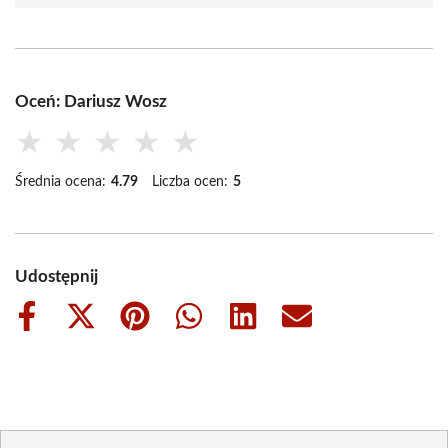
Oceń: Dariusz Wosz
★
★
★
★
★
Średnia ocena:
4.79
Liczba ocen:
5
Udostępnij
Share
Share
Share
Share
Share
Share
on
on
on
on
on
on
Facebook
X
Pinterest
WhatsApp
LinkedIn
Email
(Twitter)