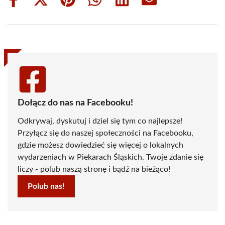
Share
Share
Share
Share
Share
Share
on
on
on
on
on
on
Facebook
X
Pinterest
WhatsApp
LinkedIn
Email
(Twitter)
Dołącz do nas na Facebooku!
Odkrywaj, dyskutuj i dziel się tym co najlepsze!
Przyłącz się do naszej społeczności na Facebooku,
gdzie możesz dowiedzieć się więcej o lokalnych
wydarzeniach w Piekarach Śląskich. Twoje zdanie się
liczy - polub naszą stronę i bądź na bieżąco!
Polub nas!