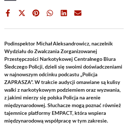
Share
Share
Share
Share
Share
Share
on
on
on
on
on
on
Facebook
X
Pinterest
WhatsApp
LinkedIn
Email
(Twitter)
Podinspektor Michał Aleksandrowicz, naczelnik
Wydziału do Zwalczania Zorganizowanej
Przestępczości Narkotykowej Centralnego Biura
Śledczego Policji, dzieli się swoimi doświadczeniami
w najnowszym odcinku podcastu „Policja
ZAPRASZA”. W trakcie audycji omawiane są kulisy
walki z narkotykowym podziemiem oraz wyzwania,
z jakimi mierzy się polska Policja na arenie
międzynarodowej. Słuchacze mogą poznać również
tajemnice platformy EMPACT, która wspiera
międzynarodową współpracę w tym zakresie.