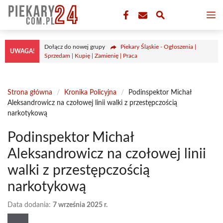
Przejdź
M
do
treści
Dołącz do nowej grupy
Piekary Śląskie - Ogłoszenia |
UWAGA!
Sprzedam | Kupię | Zamienię | Praca
Strona główna
/
Kronika Policyjna
/
Podinspektor Michał
Aleksandrowicz na czołowej linii walki z przestępczością
narkotykową
Podinspektor Michał
Aleksandrowicz na czołowej linii
walki z przestępczością
narkotykową
Data dodania:
7 września 2025 r.