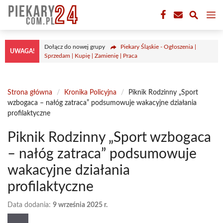
Przejdź
M
do
treści
Dołącz do nowej grupy
Piekary Śląskie - Ogłoszenia |
UWAGA!
Sprzedam | Kupię | Zamienię | Praca
Strona główna
/
Kronika Policyjna
/
Piknik Rodzinny „Sport
wzbogaca – nałóg zatraca” podsumowuje wakacyjne działania
profilaktyczne
Piknik Rodzinny „Sport wzbogaca
– nałóg zatraca” podsumowuje
wakacyjne działania
profilaktyczne
Data dodania:
9 września 2025 r.