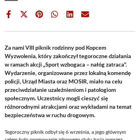
Share
Share
Share
Share
Share
Share
on
on
on
on
on
on
Facebook
X
Pinterest
WhatsApp
LinkedIn
Email
(Twitter)
Za nami VIII piknik rodzinny pod Kopcem
Wyzwolenia, który zakończył tegoroczne działania
w ramach akcji „Sport wzbogaca – nałóg zatraca”.
Wydarzenie, organizowane przez lokalną komendę
policji, Urząd Miasta oraz MOSIR, miało na celu
przeciwdziałanie uzależnieniom i patologiom
społecznym. Uczestnicy mogli cieszyć się
różnorodnymi atrakcjami oraz wykładami na temat
bezpieczeństwa w ruchu drogowym.
Tegoroczny piknik odbył się 6 września, a jego głównym
celem było promowanie zdrowego stylu życia poprzez