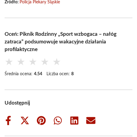
Źródło:
Policja Piekary Śląskie
Oceń: Piknik Rodzinny „Sport wzbogaca – nałóg
zatraca” podsumowuje wakacyjne działania
profilaktyczne
★
★
★
★
★
Średnia ocena:
4.54
Liczba ocen:
8
Udostępnij
Share
Share
Share
Share
Share
Share
on
on
on
on
on
on
Facebook
X
Pinterest
WhatsApp
LinkedIn
Email