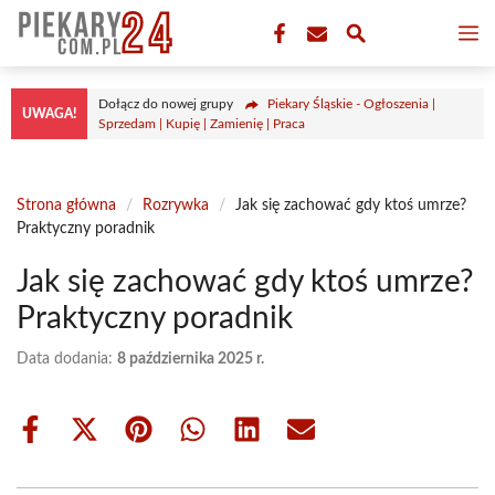
Przejdź
M
do
treści
Dołącz do nowej grupy
Piekary Śląskie - Ogłoszenia |
UWAGA!
Sprzedam | Kupię | Zamienię | Praca
Strona główna
/
Rozrywka
/
Jak się zachować gdy ktoś umrze?
Praktyczny poradnik
Jak się zachować gdy ktoś umrze?
Praktyczny poradnik
Data dodania:
8 października 2025 r.
Share
Share
Share
Share
Share
Share
on
on
on
on
on
on
Facebook
X
Pinterest
WhatsApp
LinkedIn
Email
(Twitter)