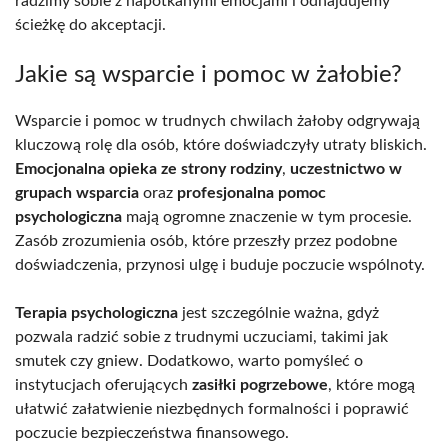
radzimy sobie z napotkanymi emocjami i odnajdujemy
ścieżkę do akceptacji.
Jakie są wsparcie i pomoc w żałobie?
Wsparcie i pomoc w trudnych chwilach żałoby odgrywają
kluczową rolę dla osób, które doświadczyły utraty bliskich.
Emocjonalna opieka ze strony rodziny
,
uczestnictwo w
grupach wsparcia
oraz
profesjonalna pomoc
psychologiczna
mają ogromne znaczenie w tym procesie.
Zasób zrozumienia osób, które przeszły przez podobne
doświadczenia, przynosi ulgę i buduje poczucie wspólnoty.
Terapia psychologiczna
jest szczególnie ważna, gdyż
pozwala radzić sobie z trudnymi uczuciami, takimi jak
smutek czy gniew. Dodatkowo, warto pomyśleć o
instytucjach oferujących
zasiłki pogrzebowe
, które mogą
ułatwić załatwienie niezbędnych formalności i poprawić
poczucie bezpieczeństwa finansowego.