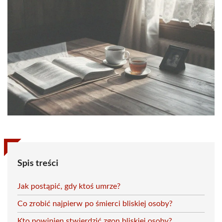
Spis treści
Jak postąpić, gdy ktoś umrze?
Co zrobić najpierw po śmierci bliskiej osoby?
Kto powinien stwierdzić zgon bliskiej osoby?