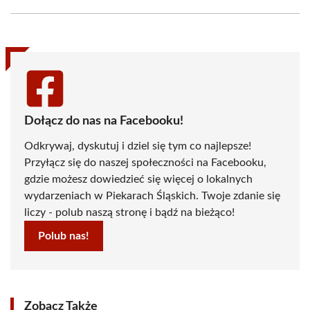
Facebook
X
Pinterest
WhatsApp
LinkedIn
Email
(Twitter)
Dołącz do nas na Facebooku!
Odkrywaj, dyskutuj i dziel się tym co najlepsze!
Przyłącz się do naszej społeczności na Facebooku,
gdzie możesz dowiedzieć się więcej o lokalnych
wydarzeniach w Piekarach Śląskich. Twoje zdanie się
liczy - polub naszą stronę i bądź na bieżąco!
Polub nas!
Zobacz Także