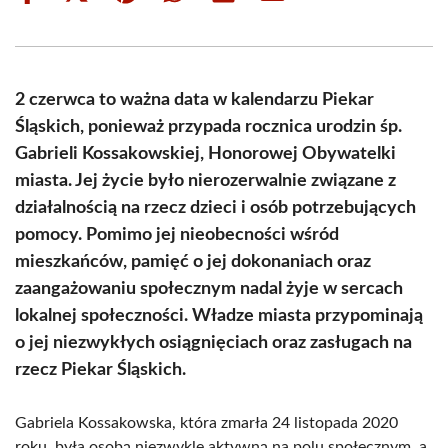
on
on
on
on
on
on
Facebook
X
Pinterest
WhatsApp
LinkedIn
Email
(Twitter)
2 czerwca to ważna data w kalendarzu Piekar
Śląskich, ponieważ przypada rocznica urodzin śp.
Gabrieli Kossakowskiej, Honorowej Obywatelki
miasta. Jej życie było nierozerwalnie związane z
działalnością na rzecz dzieci i osób potrzebujących
pomocy. Pomimo jej nieobecności wśród
mieszkańców, pamięć o jej dokonaniach oraz
zaangażowaniu społecznym nadal żyje w sercach
lokalnej społeczności. Władze miasta przypominają
o jej niezwykłych osiągnięciach oraz zasługach na
rzecz Piekar Śląskich.
Gabriela Kossakowska, która zmarła 24 listopada 2020
roku, była osobą niezwykle aktywną na polu społecznym, a