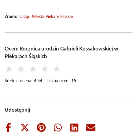
Źródło:
Urząd Miasta Piekary Śląskie
Oceń: Rocznica urodzin Gabrieli Kossakowskiej w
Piekarach Śląskich
★
★
★
★
★
Średnia ocena:
4.54
Liczba ocen:
15
Udostępnij
Share
Share
Share
Share
Share
Share
on
on
on
on
on
on