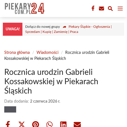
Przejdź
M
do
treści
Dołącz do nowej grupy
Piekary Śląskie - Ogłoszenia |
UWAGA!
Sprzedam | Kupię | Zamienię | Praca
Strona główna
/
Wiadomości
/
Rocznica urodzin Gabrieli
Kossakowskiej w Piekarach Śląskich
Rocznica urodzin Gabrieli
Kossakowskiej w Piekarach
Śląskich
Data dodania:
2 czerwca 2026 r.
Share
Share
Share
Share
Share
Share