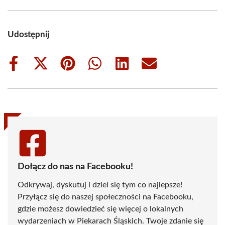
Udostępnij
Share
Share
Share
Share
Share
Share
on
on
on
on
on
on
Facebook
X
Pinterest
WhatsApp
LinkedIn
Email
(Twitter)
Dołącz do nas na Facebooku!
Odkrywaj, dyskutuj i dziel się tym co najlepsze!
Przyłącz się do naszej społeczności na Facebooku,
gdzie możesz dowiedzieć się więcej o lokalnych
wydarzeniach w Piekarach Śląskich. Twoje zdanie się