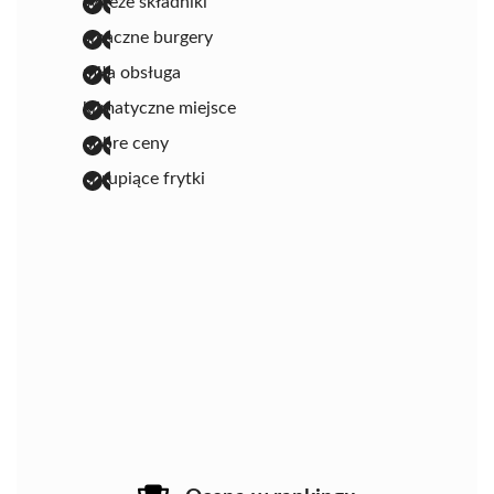
świeże składniki
smaczne burgery
miła obsługa
klimatyczne miejsce
dobre ceny
chrupiące frytki