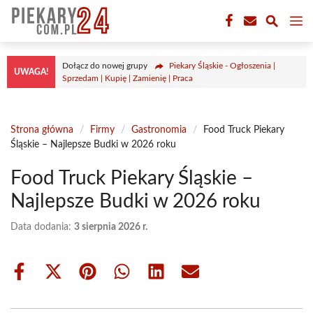
Przejdź
M
do
treści
Dołącz do nowej grupy
Piekary Śląskie - Ogłoszenia |
UWAGA!
Sprzedam | Kupię | Zamienię | Praca
Strona główna
/
Firmy
/
Gastronomia
/
Food Truck Piekary
Śląskie – Najlepsze Budki w 2026 roku
Food Truck Piekary Śląskie –
Najlepsze Budki w 2026 roku
Data dodania:
3 sierpnia 2026 r.
Share
Share
Share
Share
Share
Share
on
on
on
on
on
on
Facebook
X
Pinterest
WhatsApp
LinkedIn
Email
(Twitter)