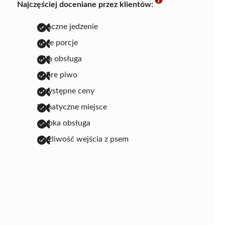
Najczęściej doceniane przez klientów:
smaczne jedzenie
duże porcje
miła obsługa
dobre piwo
przystępne ceny
klimatyczne miejsce
szybka obsługa
możliwość wejścia z psem