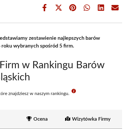
Share
Share
Share
Share
Share
Share
on
on
on
on
on
on
Facebook
X
Pinterest
WhatsApp
LinkedIn
Email
(Twitter)
zedstawiamy zestawienie najlepszych barów
 roku wybranych spośród 5 firm.
 Firm w Rankingu Barów
ląskich
które znajdziesz w naszym rankingu.
Ocena
Wizytówka Firmy