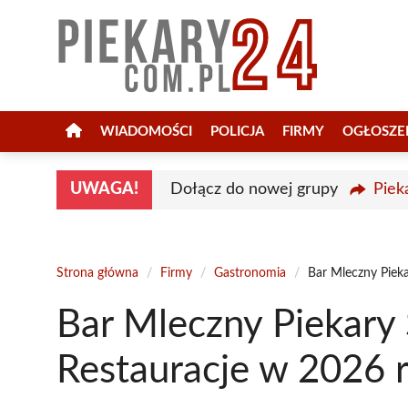
Przejdź
do
treści
WIADOMOŚCI
POLICJA
FIRMY
OGŁOSZE
UWAGA!
Dołącz do nowej grupy
Piek
Strona główna
/
Firmy
/
Gastronomia
/
Bar Mleczny Pieka
Bar Mleczny Piekary 
Restauracje w 2026 