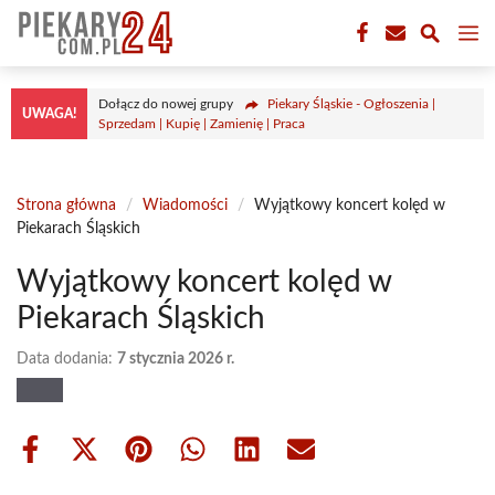
Przejdź
M
do
treści
Dołącz do nowej grupy
Piekary Śląskie - Ogłoszenia |
UWAGA!
Sprzedam | Kupię | Zamienię | Praca
Strona główna
/
Wiadomości
/
Wyjątkowy koncert kolęd w
Piekarach Śląskich
Wyjątkowy koncert kolęd w
Piekarach Śląskich
Data dodania:
7 stycznia 2026 r.
Share
Share
Share
Share
Share
Share
on
on
on
on
on
on
Facebook
X
Pinterest
WhatsApp
LinkedIn
Email