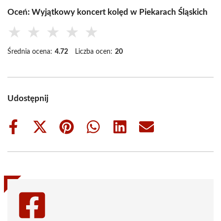
Oceń: Wyjątkowy koncert kolęd w Piekarach Śląskich
★
★
★
★
★
Średnia ocena:
4.72
Liczba ocen:
20
Udostępnij
Share
Share
Share
Share
Share
Share
on
on
on
on
on
on
Facebook
X
Pinterest
WhatsApp
LinkedIn
Email
(Twitter)