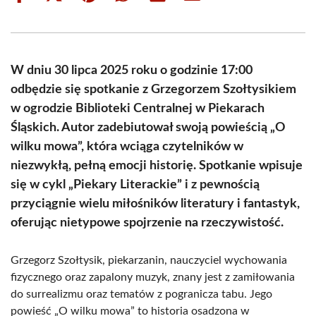
on
on
on
on
on
on
Facebook
X
Pinterest
WhatsApp
LinkedIn
Email
(Twitter)
W dniu 30 lipca 2025 roku o godzinie 17:00
odbędzie się spotkanie z Grzegorzem Szołtysikiem
w ogrodzie Biblioteki Centralnej w Piekarach
Śląskich. Autor zadebiutował swoją powieścią „O
wilku mowa”, która wciąga czytelników w
niezwykłą, pełną emocji historię. Spotkanie wpisuje
się w cykl „Piekary Literackie” i z pewnością
przyciągnie wielu miłośników literatury i fantastyk,
oferując nietypowe spojrzenie na rzeczywistość.
Grzegorz Szołtysik, piekarzanin, nauczyciel wychowania
fizycznego oraz zapalony muzyk, znany jest z zamiłowania
do surrealizmu oraz tematów z pogranicza tabu. Jego
powieść „O wilku mowa” to historia osadzona w