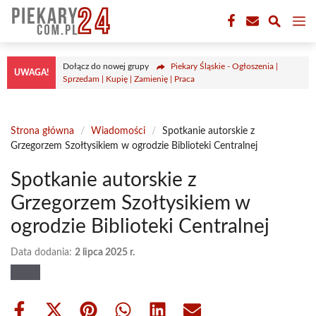
Przejdź
M
do
treści
Dołącz do nowej grupy
Piekary Śląskie - Ogłoszenia |
UWAGA!
Sprzedam | Kupię | Zamienię | Praca
Strona główna
/
Wiadomości
/
Spotkanie autorskie z
Grzegorzem Szołtysikiem w ogrodzie Biblioteki Centralnej
Spotkanie autorskie z
Grzegorzem Szołtysikiem w
ogrodzie Biblioteki Centralnej
Data dodania:
2 lipca 2025 r.
Share
Share
Share
Share
Share
Share