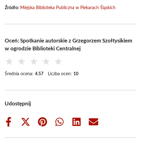
Źródło:
Miejska Biblioteka Publiczna w Piekarach Śląskich
Oceń: Spotkanie autorskie z Grzegorzem Szołtysikiem
w ogrodzie Biblioteki Centralnej
★
★
★
★
★
Średnia ocena:
4.57
Liczba ocen:
10
Udostępnij
Share
Share
Share
Share
Share
Share
on
on
on
on
on
on
Facebook
X
Pinterest
WhatsApp
LinkedIn
Email
(Twitter)