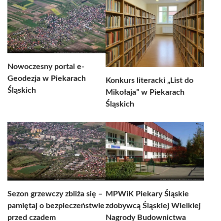
Nowoczesny portal e-
Geodezja w Piekarach
Konkurs literacki „List do
Śląskich
Mikołaja” w Piekarach
Śląskich
Sezon grzewczy zbliża się –
MPWiK Piekary Śląskie
pamiętaj o bezpieczeństwie
zdobywcą Śląskiej Wielkiej
przed czadem
Nagrody Budownictwa