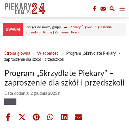
Przejdź
M
do
treści
Dołącz do nowej grupy
Piekary Śląskie - Ogłoszenia |
UWAGA!
Sprzedam | Kupię | Zamienię | Praca
Strona główna
/
Wiadomości
/
Program „Skrzydlate Piekary” –
zaproszenie dla szkół i przedszkoli
Program „Skrzydlate Piekary” –
zaproszenie dla szkół i przedszkoli
Data dodania:
2 grudnia 2025 r.
Share
Share
Share
Share
Share
Share
on
on
on
on
on
on
Facebook
X
Pinterest
WhatsApp
LinkedIn
Email