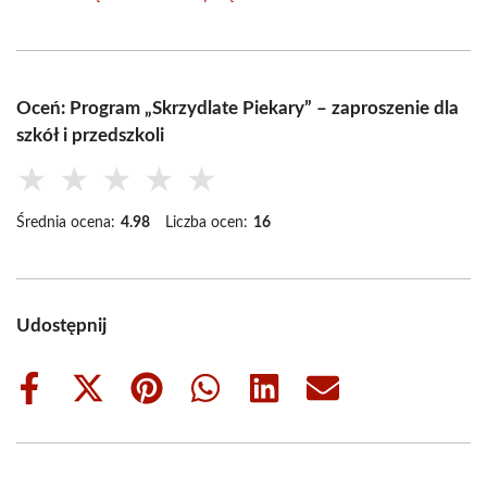
Oceń: Program „Skrzydlate Piekary” – zaproszenie dla
szkół i przedszkoli
★
★
★
★
★
Średnia ocena:
4.98
Liczba ocen:
16
Udostępnij
Share
Share
Share
Share
Share
Share
on
on
on
on
on
on
Facebook
X
Pinterest
WhatsApp
LinkedIn
Email
(Twitter)