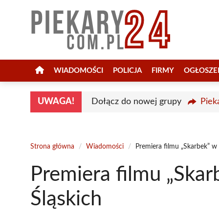
Przejdź
do
treści
WIADOMOŚCI
POLICJA
FIRMY
OGŁOSZE
UWAGA!
Dołącz do nowej grupy
Piek
Strona główna
/
Wiadomości
/
Premiera filmu „Skarbek” w 
Premiera filmu „Skar
Śląskich