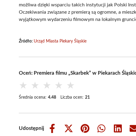
możliwa dzięki wsparciu takich instytucji jak Polski In
Oczekiwania związane z premierą są ogromne, a mieszk
wyjątkowym wydarzeniu filmowym na lokalnym grunci
Źródło:
Urząd Miasta Piekary Śląskie
Oceń: Premiera filmu „Skarbek” w Piekarach Śląski
★
★
★
★
★
Średnia ocena:
4.48
Liczba ocen:
21
Udostępnij
Share
Share
Share
Share
Share
on
on
on
on
on