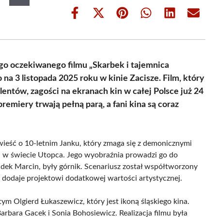
Share
Share
Share
Share
Share
Share
on
on
on
on
on
on
Facebook
X
Pinterest
WhatsApp
LinkedIn
Email
(Twitter)
go oczekiwanego filmu „Skarbek i tajemnica
a 3 listopada 2025 roku w kinie Zacisze. Film, który
lentów, zagości na ekranach kin w całej Polsce już 24
emiery trwają pełną parą, a fani kina są coraz
wieść o 10-letnim Janku, który zmaga się z demonicznymi
ona w świecie Utopca. Jego wyobraźnia prowadzi go do
dek Marcin, były górnik. Scenariusz został współtworzony
dodaje projektowi dodatkowej wartości artystycznej.
m Olgierd Łukaszewicz, który jest ikoną śląskiego kina.
arbara Gacek i Sonia Bohosiewicz. Realizacja filmu była