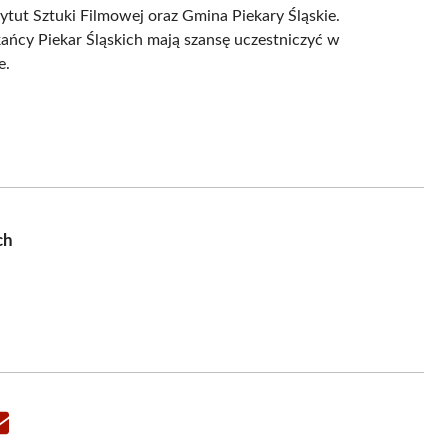
stytut Sztuki Filmowej oraz Gmina Piekary Śląskie.
ańcy Piekar Śląskich mają szansę uczestniczyć w
e.
ch
Share
on