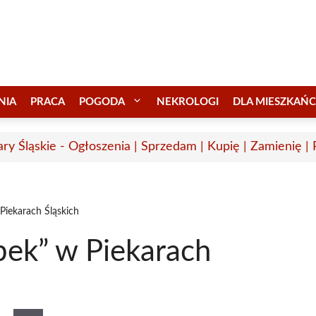
NIA
PRACA
POGODA
NEKROLOGI
DLA MIESZKAŃ
ary Śląskie - Ogłoszenia | Sprzedam | Kupię | Zamienię |
Piekarach Śląskich
bek” w Piekarach