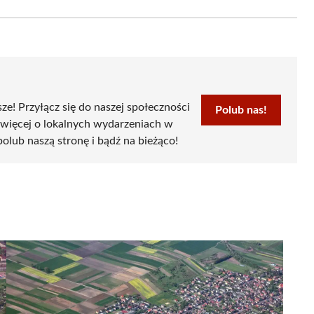
Email
sze! Przyłącz się do naszej społeczności
Polub nas!
 więcej o lokalnych wydarzeniach w
 polub naszą stronę i bądź na bieżąco!