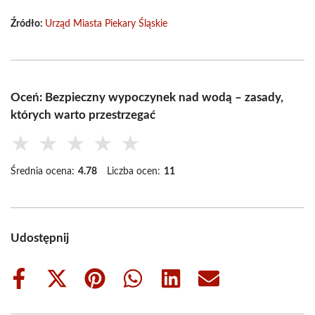
Źródło:
Urząd Miasta Piekary Śląskie
Oceń: Bezpieczny wypoczynek nad wodą – zasady,
których warto przestrzegać
★
★
★
★
★
Średnia ocena:
4.78
Liczba ocen:
11
Udostępnij
Share
Share
Share
Share
Share
Share
on
on
on
on
on
on
Facebook
X
Pinterest
WhatsApp
LinkedIn
Email