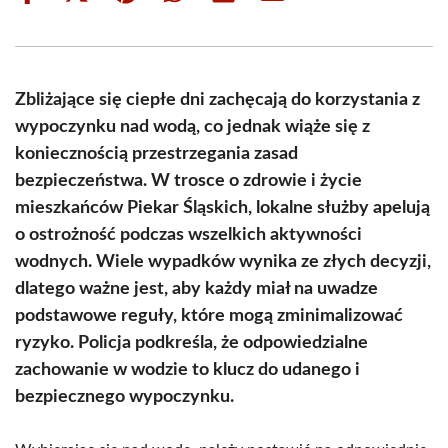
on
on
on
on
on
on
Facebook
X
Pinterest
WhatsApp
LinkedIn
Email
(Twitter)
Zbliżające się ciepłe dni zachęcają do korzystania z
wypoczynku nad wodą, co jednak wiąże się z
koniecznością przestrzegania zasad
bezpieczeństwa. W trosce o zdrowie i życie
mieszkańców Piekar Śląskich, lokalne służby apelują
o ostrożność podczas wszelkich aktywności
wodnych. Wiele wypadków wynika ze złych decyzji,
dlatego ważne jest, aby każdy miał na uwadze
podstawowe reguły, które mogą zminimalizować
ryzyko. Policja podkreśla, że odpowiedzialne
zachowanie w wodzie to klucz do udanego i
bezpiecznego wypoczynku.