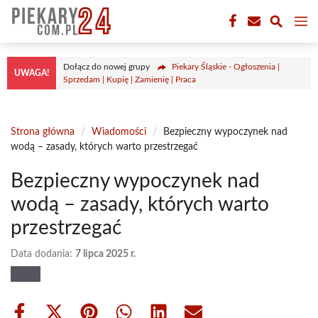
Przejdź
M
do
treści
Dołącz do nowej grupy
Piekary Śląskie - Ogłoszenia |
UWAGA!
Sprzedam | Kupię | Zamienię | Praca
Strona główna
/
Wiadomości
/
Bezpieczny wypoczynek nad
wodą – zasady, których warto przestrzegać
Bezpieczny wypoczynek nad
wodą – zasady, których warto
przestrzegać
Data dodania:
7 lipca 2025 r.
Share
Share
Share
Share
Share
Share