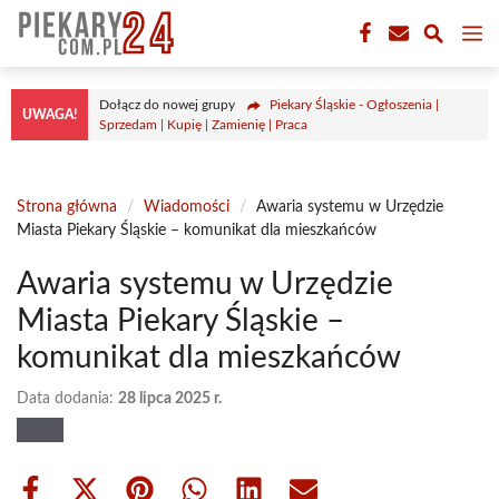
Przejdź
M
do
treści
Dołącz do nowej grupy
Piekary Śląskie - Ogłoszenia |
UWAGA!
Sprzedam | Kupię | Zamienię | Praca
Strona główna
/
Wiadomości
/
Awaria systemu w Urzędzie
Miasta Piekary Śląskie – komunikat dla mieszkańców
Awaria systemu w Urzędzie
Miasta Piekary Śląskie –
komunikat dla mieszkańców
Data dodania:
28 lipca 2025 r.
Share
Share
Share
Share
Share
Share