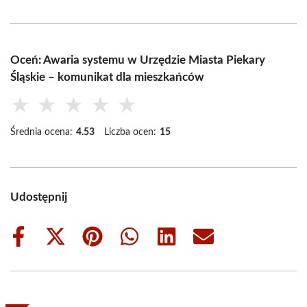
Oceń: Awaria systemu w Urzędzie Miasta Piekary
Śląskie – komunikat dla mieszkańców
★
★
★
★
★
Średnia ocena:
4.53
Liczba ocen:
15
Udostępnij
Share
Share
Share
Share
Share
Share
on
on
on
on
on
on
Facebook
X
Pinterest
WhatsApp
LinkedIn
Email
(Twitter)