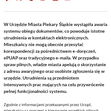
on
on
on
on
on
on
Facebook
X
Pinterest
WhatsApp
LinkedIn
Email
(Twitter)
W Urzędzie Miasta Piekary Śląskie wystąpiła awaria
systemu obiegu dokumentów, co powoduje istotne
utrudnienia w kontaktach elektronicznych.
Mieszkańcy nie mogą obecnie przesyłać
korespondencji za pośrednictwem e-doręczeń,
ePUAP oraz tradycyjnego e-maila. W przypadku
spraw pilnych, władze miasta apelują o skorzystanie
z adresu awaryjnego oraz osobiste zgłoszenia się w
urzędzie. Utrudnienia są przedmiotem
intensywnych prac mających na celu przywrócenie
pełnej funkcjonalności systemu.
Zgodnie z informacjami przekazanymi przez Urząd,
mieszkańcy są proszeni o kierowanie wszelkich pilnych