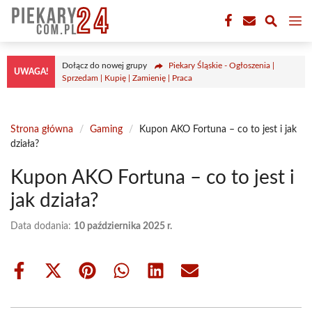
Przejdź
M
do
treści
Dołącz do nowej grupy
Piekary Śląskie - Ogłoszenia |
UWAGA!
Sprzedam | Kupię | Zamienię | Praca
Strona główna
/
Gaming
/
Kupon AKO Fortuna – co to jest i jak
działa?
Kupon AKO Fortuna – co to jest i
jak działa?
Data dodania:
10 października 2025 r.
Share
Share
Share
Share
Share
Share
on
on
on
on
on
on
Facebook
X
Pinterest
WhatsApp
LinkedIn
Email
(Twitter)