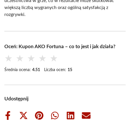
uczestnictwa w grze, co w rezultacie może skutkować
większą liczbą wygranych oraz ogólną satysfakcją z
rozgrywki.
Oceń: Kupon AKO Fortuna – co to jest i jak działa?
★
★
★
★
★
Średnia ocena:
4.51
Liczba ocen:
15
Udostępnij
Share
Share
Share
Share
Share
Share
on
on
on
on
on
on
Facebook
X
Pinterest
WhatsApp
LinkedIn
Email