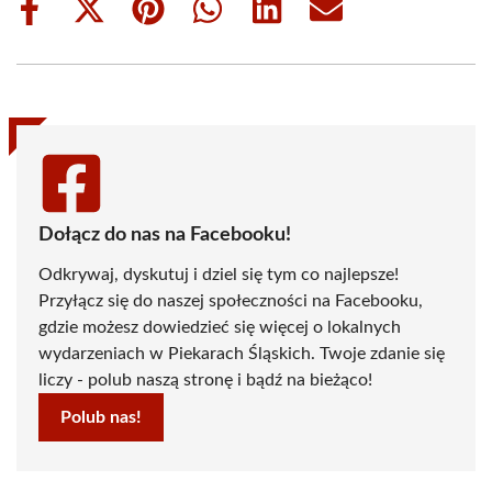
Share
Share
Share
Share
Share
Share
on
on
on
on
on
on
Facebook
X
Pinterest
WhatsApp
LinkedIn
Email
(Twitter)
Dołącz do nas na Facebooku!
Odkrywaj, dyskutuj i dziel się tym co najlepsze!
Przyłącz się do naszej społeczności na Facebooku,
gdzie możesz dowiedzieć się więcej o lokalnych
wydarzeniach w Piekarach Śląskich. Twoje zdanie się
liczy - polub naszą stronę i bądź na bieżąco!
Polub nas!