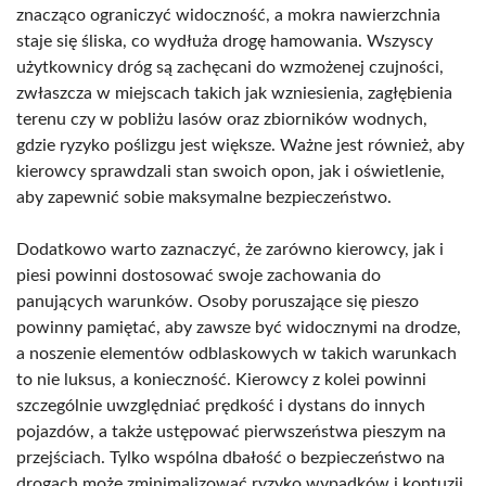
znacząco ograniczyć widoczność, a mokra nawierzchnia
staje się śliska, co wydłuża drogę hamowania. Wszyscy
użytkownicy dróg są zachęcani do wzmożenej czujności,
zwłaszcza w miejscach takich jak wzniesienia, zagłębienia
terenu czy w pobliżu lasów oraz zbiorników wodnych,
gdzie ryzyko poślizgu jest większe. Ważne jest również, aby
kierowcy sprawdzali stan swoich opon, jak i oświetlenie,
aby zapewnić sobie maksymalne bezpieczeństwo.
Dodatkowo warto zaznaczyć, że zarówno kierowcy, jak i
piesi powinni dostosować swoje zachowania do
panujących warunków. Osoby poruszające się pieszo
powinny pamiętać, aby zawsze być widocznymi na drodze,
a noszenie elementów odblaskowych w takich warunkach
to nie luksus, a konieczność. Kierowcy z kolei powinni
szczególnie uwzględniać prędkość i dystans do innych
pojazdów, a także ustępować pierwszeństwa pieszym na
przejściach. Tylko wspólna dbałość o bezpieczeństwo na
drogach może zminimalizować ryzyko wypadków i kontuzji