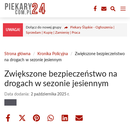
Przejdź
M
do
treści
Dołącz do nowej grupy
Piekary Śląskie - Ogłoszenia |
UWAGA!
Sprzedam | Kupię | Zamienię | Praca
Strona główna
/
Kronika Policyjna
/
Zwiększone bezpieczeństwo
na drogach w sezonie jesiennym
Zwiększone bezpieczeństwo na
drogach w sezonie jesiennym
Data dodania:
2 października 2025 r.
Share
Share
Share
Share
Share
Share
on
on
on
on
on
on
Facebook
X
Pinterest
WhatsApp
LinkedIn
Email