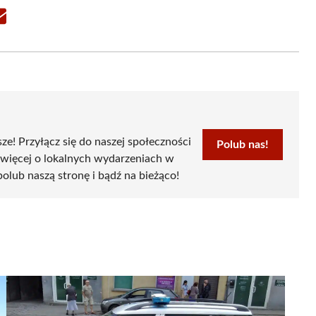
Share
on
Email
sze! Przyłącz się do naszej społeczności
Polub nas!
 więcej o lokalnych wydarzeniach w
 polub naszą stronę i bądź na bieżąco!