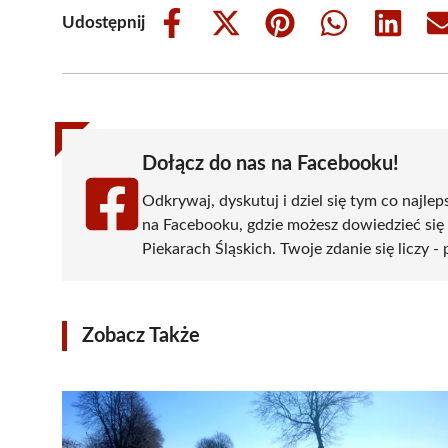
Udostępnij
Share
Share
Share
Share
Share
on
on
on
on
on
Facebook
X
Pinterest
WhatsApp
LinkedIn
(Twitter)
Dołącz do nas na Facebooku!
Odkrywaj, dyskutuj i dziel się tym co najlep
na Facebooku, gdzie możesz dowiedzieć się
Piekarach Śląskich. Twoje zdanie się liczy -
Zobacz Także