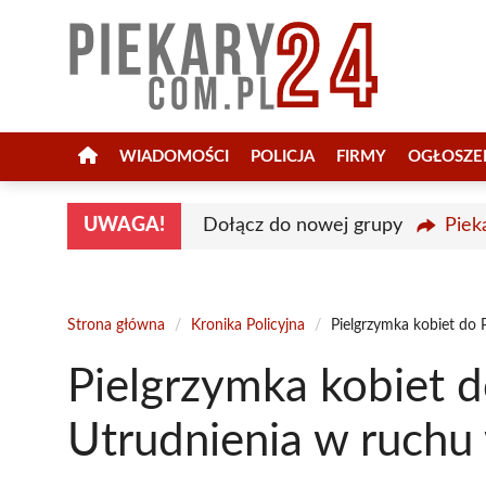
Przejdź
do
treści
WIADOMOŚCI
POLICJA
FIRMY
OGŁOSZE
UWAGA!
Dołącz do nowej grupy
Piek
Strona główna
/
Kronika Policyjna
/
Pielgrzymka kobiet do 
Pielgrzymka kobiet d
Utrudnienia w ruch