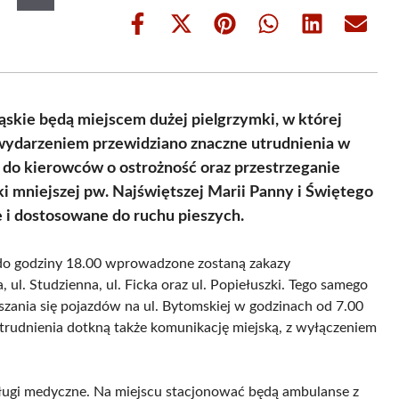
Share
Share
Share
Share
Share
Share
on
on
on
on
on
on
Facebook
X
Pinterest
WhatsApp
LinkedIn
Email
(Twitter)
Śląskie będą miejscem dużej pielgrzymki, w której
 wydarzeniem przewidziano znaczne utrudnienia w
ą do kierowców o ostrożność oraz przestrzeganie
i mniejszej pw. Najświętszej Marii Panny i Świętego
 i dostosowane do ruchu pieszych.
 do godziny 18.00 wprowadzone zostaną zakazy
 ul. Studzienna, ul. Ficka oraz ul. Popiełuszki. Tego samego
zania się pojazdów na ul. Bytomskiej w godzinach od 7.00
rudnienia dotkną także komunikację miejską, z wyłączeniem
ługi medyczne. Na miejscu stacjonować będą ambulanse z