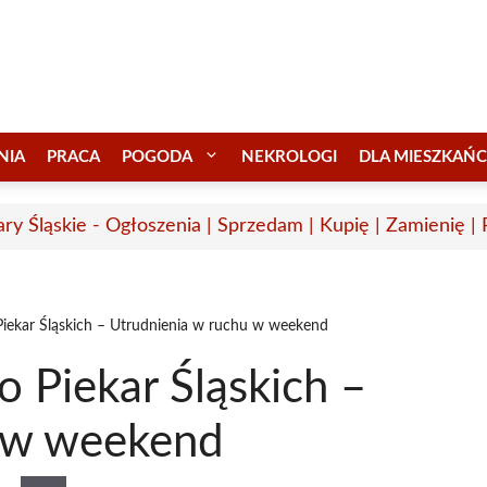
NIA
PRACA
POGODA
NEKROLOGI
DLA MIESZKAŃ
ary Śląskie - Ogłoszenia | Sprzedam | Kupię | Zamienię |
Piekar Śląskich – Utrudnienia w ruchu w weekend
o Piekar Śląskich –
u w weekend