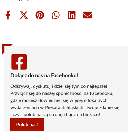
Share
Share
Share
Share
Share
Share
on
on
on
on
on
on
Facebook
X
Pinterest
WhatsApp
LinkedIn
Email
(Twitter)
Dołącz do nas na Facebooku!
Odkrywaj, dyskutuj i dziel się tym co najlepsze!
Przyłącz się do naszej społeczności na Facebooku,
gdzie możesz dowiedzieć się więcej o lokalnych
wydarzeniach w Piekarach Śląskich. Twoje zdanie się
liczy - polub naszą stronę i bądź na bieżąco!
Polub nas!