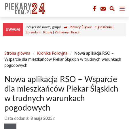
Przejdź
M
do
treści
Dołącz do nowej grupy
Piekary Śląskie - Ogłoszenia |
UWAGA!
Sprzedam | Kupię | Zamienię | Praca
Strona główna
/
Kronika Policyjna
/
Nowa aplikacja RSO –
Wsparcie dla mieszkańców Piekar Śląskich w trudnych warunkach
pogodowych
Nowa aplikacja RSO – Wsparcie
dla mieszkańców Piekar Śląskich
w trudnych warunkach
pogodowych
Data dodania:
8 maja 2025 r.