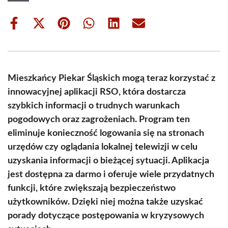
Share
Share
Share
Share
Share
Share
on
on
on
on
on
on
Facebook
X
Pinterest
WhatsApp
LinkedIn
Email
(Twitter)
Mieszkańcy Piekar Śląskich mogą teraz korzystać z
innowacyjnej aplikacji RSO, która dostarcza
szybkich informacji o trudnych warunkach
pogodowych oraz zagrożeniach. Program ten
eliminuje konieczność logowania się na stronach
urzędów czy oglądania lokalnej telewizji w celu
uzyskania informacji o bieżącej sytuacji. Aplikacja
jest dostępna za darmo i oferuje wiele przydatnych
funkcji, które zwiększają bezpieczeństwo
użytkowników. Dzięki niej można także uzyskać
porady dotyczące postępowania w kryzysowych