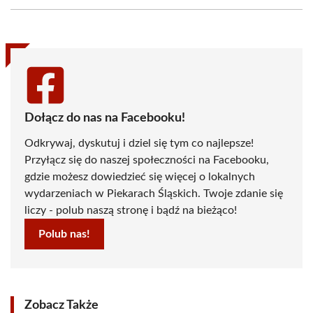
Facebook
X
Pinterest
WhatsApp
LinkedIn
Email
(Twitter)
Dołącz do nas na Facebooku!
Odkrywaj, dyskutuj i dziel się tym co najlepsze!
Przyłącz się do naszej społeczności na Facebooku,
gdzie możesz dowiedzieć się więcej o lokalnych
wydarzeniach w Piekarach Śląskich. Twoje zdanie się
liczy - polub naszą stronę i bądź na bieżąco!
Polub nas!
Zobacz Także