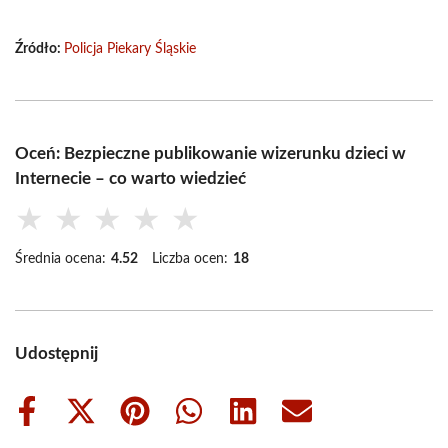
Źródło:
Policja Piekary Śląskie
Oceń: Bezpieczne publikowanie wizerunku dzieci w
Internecie – co warto wiedzieć
★
★
★
★
★
Średnia ocena:
4.52
Liczba ocen:
18
Udostępnij
Share
Share
Share
Share
Share
Share
on
on
on
on
on
on