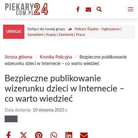
Przejdź
M
do
treści
Dołącz do nowej grupy
Piekary Śląskie - Ogłoszenia |
UWAGA!
Sprzedam | Kupię | Zamienię | Praca
Strona główna
/
Kronika Policyjna
/
Bezpieczne publikowanie
wizerunku dzieci w Internecie – co warto wiedzieć
Bezpieczne publikowanie
wizerunku dzieci w Internecie –
co warto wiedzieć
Data dodania:
10 sierpnia 2025 r.
Share
Share
Share
Share
Share
Share