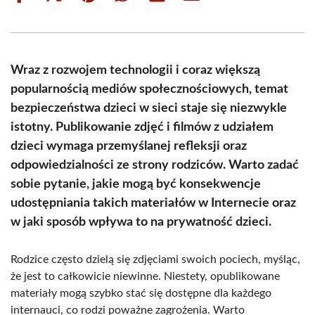
on
on
on
on
on
on
Facebook
X
Pinterest
WhatsApp
LinkedIn
Email
(Twitter)
Wraz z rozwojem technologii i coraz większą
popularnością mediów społecznościowych, temat
bezpieczeństwa dzieci w sieci staje się niezwykle
istotny. Publikowanie zdjęć i filmów z udziałem
dzieci wymaga przemyślanej refleksji oraz
odpowiedzialności ze strony rodziców. Warto zadać
sobie pytanie, jakie mogą być konsekwencje
udostępniania takich materiałów w Internecie oraz
w jaki sposób wpływa to na prywatność dzieci.
Rodzice często dzielą się zdjęciami swoich pociech, myśląc,
że jest to całkowicie niewinne. Niestety, opublikowane
materiały mogą szybko stać się dostępne dla każdego
internauci, co rodzi poważne zagrożenia. Warto