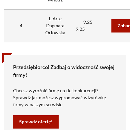
Wnętrz
L-Arte
9.25
4
Dagmara
Zobac
9.25
Orłowska
Przedsiębiorco! Zadbaj o widoczność swojej
firmy!
Chcesz wyróżnić firmę na tle konkurencji?
Sprawdź jak możesz wypromować wizytówkę
firmy w naszym serwisie.
Sprawdź ofertę!