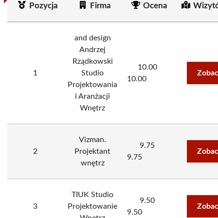
Pozycja
Firma
Ocena
Wizyt
and design
Andrzej
Rządkowski
10.00
1
Studio
Zobac
10.00
Projektowania
i Aranżacji
Wnętrz
Vizman.
9.75
2
Projektant
Zobac
9.75
wnętrz
TIUK Studio
9.50
3
Projektowanie
Zobac
9.50