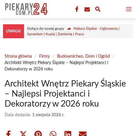
Przejdź
M
do
treści
Dołącz do nowej grupy
Piekary Śląskie - Ogłoszenia |
UWAGA!
Sprzedam | Kupię | Zamienię | Praca
Strona główna
/
Firmy
/
Budownictwo, Dom i Ogród
/
Architekt Wnętrz Piekary Śląskie – Najlepsi Projektanci i
Dekoratorzy w 2026 roku
Architekt Wnętrz Piekary Śląskie
– Najlepsi Projektanci i
Dekoratorzy w 2026 roku
Data dodania:
1 sierpnia 2026 r.