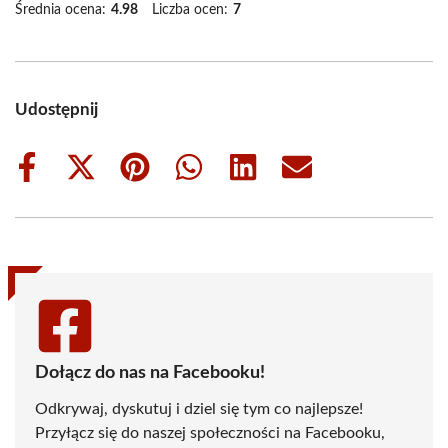
Średnia ocena:
4.98
Liczba ocen:
7
Udostępnij
Share
Share
Share
Share
Share
Share
on
on
on
on
on
on
Facebook
X
Pinterest
WhatsApp
LinkedIn
Email
(Twitter)
Dołącz do nas na Facebooku!
Odkrywaj, dyskutuj i dziel się tym co najlepsze!
Przyłącz się do naszej społeczności na Facebooku,