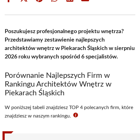
Share
Share
Share
Share
Share
Share
on
on
on
on
on
on
Facebook
X
Pinterest
WhatsApp
LinkedIn
Email
(Twitter)
Poszukujesz profesjonalnego projektu wnętrza?
Przedstawiamy zestawienie najlepszych
architektów wnętrz w Piekarach Śląskich w sierpniu
2026 roku wybranych spośród 6 specjalistów.
Porównanie Najlepszych Firm w
Rankingu Architektów Wnętrz w
Piekarach Śląskich
W poniższej tabeli znajdziesz TOP 4 polecanych firm, które
znajdziesz w naszym rankingu.