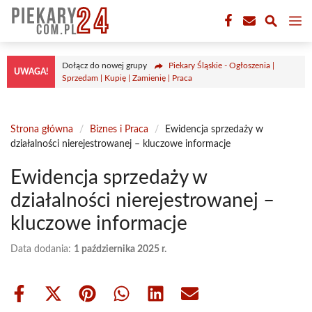
Przejdź
M
do
treści
Dołącz do nowej grupy
Piekary Śląskie - Ogłoszenia |
UWAGA!
Sprzedam | Kupię | Zamienię | Praca
Strona główna
/
Biznes i Praca
/
Ewidencja sprzedaży w
działalności nierejestrowanej – kluczowe informacje
Ewidencja sprzedaży w
działalności nierejestrowanej –
kluczowe informacje
Data dodania:
1 października 2025 r.
Share
Share
Share
Share
Share
Share
on
on
on
on
on
on