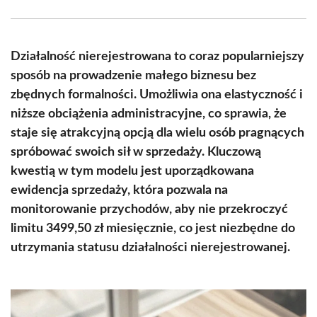
Facebook
X
Pinterest
WhatsApp
LinkedIn
Email
(Twitter)
Działalność nierejestrowana to coraz popularniejszy
sposób na prowadzenie małego biznesu bez
zbędnych formalności. Umożliwia ona elastyczność i
niższe obciążenia administracyjne, co sprawia, że
staje się atrakcyjną opcją dla wielu osób pragnących
spróbować swoich sił w sprzedaży. Kluczową
kwestią w tym modelu jest uporządkowana
ewidencja sprzedaży, która pozwala na
monitorowanie przychodów, aby nie przekroczyć
limitu 3499,50 zł miesięcznie, co jest niezbędne do
utrzymania statusu działalności nierejestrowanej.